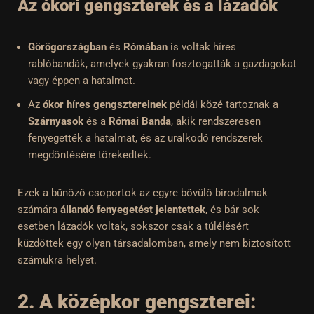
Az ókori gengszterek és a lázadók
Görögországban
és
Rómában
is voltak híres
rablóbandák, amelyek gyakran fosztogatták a gazdagokat
vagy éppen a hatalmat.
Az
ókor híres gengsztereinek
példái közé tartoznak a
Szárnyasok
és a
Római Banda
, akik rendszeresen
fenyegették a hatalmat, és az uralkodó rendszerek
megdöntésére törekedtek.
Ezek a bűnöző csoportok az egyre bővülő birodalmak
számára
állandó fenyegetést jelentettek
, és bár sok
esetben lázadók voltak, sokszor csak a túlélésért
küzdöttek egy olyan társadalomban, amely nem biztosított
számukra helyet.
2. A középkor gengszterei: