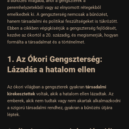
a bűnözés világába, ahol a gengszterek a
peremhelyzetekből vagy az elnyomott rétegekből
emelkedtek ki. A gengszterség nemcsak a bűnözést,
hanem társadalmi és politikai feszültségeket is tükrözött.
Ebben a cikkben végigkísérjük a gengszterség fejlődését,
kezdve az ókortól a 20. századig, és megismerjük, hogyan
formálta a társadalmat és a történelmet.
1. Az Ókori Gengszterség:
Lázadás a hatalom ellen
Az ókori világban a gengszterek gyakran
társadalmi
kirekesztettek
voltak, akik a hatalom ellen lázadtak. Az
emberek, akik nem tudtak vagy nem akartak alkalmazkodni
a szigorú társadalmi rendhez, gyakran a bűnözés útjára
léptek.