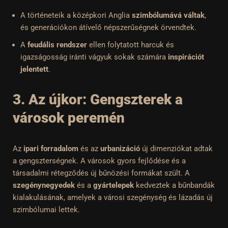
A történeteik a középkori Anglia
szimbólumává váltak
,
és generációkon átívelő népszerűségnek örvendtek.
A
feudális rendszer
ellen folytatott harcuk és
igazságosság iránti vágyuk sokak számára
inspirációt
jelentett
.
3. Az újkor: Gengszterek a
városok peremén
Az
ipari forradalom
és az
urbanizáció
új dimenziókat adtak
a gengszterségnek. A városok gyors fejlődése és a
társadalmi rétegződés új bűnözési formákat szült. A
szegénynegyedek
és a
gyártelepek
kedveztek a bűnbandák
kialakulásának, amelyek a városi szegénység és lázadás új
szimbólumai lettek.