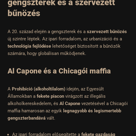
gengszterek és a szervezett
bűnözés
A 20. század elején a gengszterek és a
szervezett bűnözés
új szintre léptek. Az ipari forradalom, az urbanizáció és a
technológia fejlődése
lehetőséget biztosított a bűnözők
számára, hogy globálisan működjenek.
Al Capone és a Chicagói maffia
A
Prohibíció (alkoholtilalom)
idején, az Egyesült
Államokban a
fekete piacon
virágzott az illegális
alkoholkereskedelem, és
Al Capone
vezetésével a Chicagói
maffia hamarosan az egyik
legnagyobb és legismertebb
gengszterbandává
vált.
Az ipari forradalom elősegítette a
fekete gazdaság