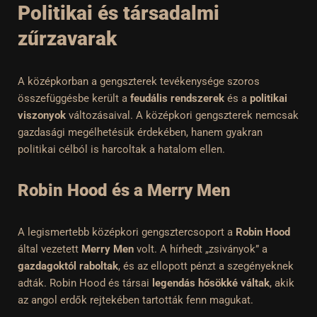
Politikai és társadalmi
zűrzavarak
A középkorban a gengszterek tevékenysége szoros
összefüggésbe került a
feudális rendszerek
és a
politikai
viszonyok
változásaival. A középkori gengszterek nemcsak
gazdasági megélhetésük érdekében, hanem gyakran
politikai célból is harcoltak a hatalom ellen.
Robin Hood és a Merry Men
A legismertebb középkori gengsztercsoport a
Robin Hood
által vezetett
Merry Men
volt. A hírhedt „zsiványok” a
gazdagoktól raboltak
, és az ellopott pénzt a szegényeknek
adták. Robin Hood és társai
legendás hősökké váltak
, akik
az angol erdők rejtekében tartották fenn magukat.