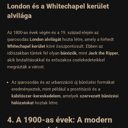
London és a Whitechapel kerület
alvilága
Az 1800-as évek végén és a 19. század elején az
iparosodás
London alvilágát
hozta létre, amely a hírhedt
Whitechapel kerület
köré összpontosult. Ebben az
időszakban tűntek fel olyan
bűnözők
, mint
Jack the Ripper
,
akik brutalitásukkal és erőszakos cselekedeteikkel
megrázták a várost.
Az iparosodás és az urbanizáció új bűnözési formákat
eredményeztek, mint például a prostitúció és a
kábítószer-kereskedelem
, amelyek
szervezett bűnözési
hálózatokat
hoztak létre.
4. A 1900-as évek: A modern