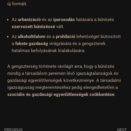
új formáit.
Az
urbanizáció
és az
iparosodás
hatására a bűnözés
szervezett bűnözéssé
vált.
Az
alkoholtilalom
és a
prohibíció
lehetőséget biztosított
a
fekete gazdaság
virágzására és a gengszterek
hatalmas befolyásának kialakulására.
A gengszterség története rávilágít arra, hogy a bűnözés
mindig a társadalom peremén lévő igazságtalanságok és
gazdasági egyenlőtlenségek következménye. A társadalmi
igazságosság megteremtéséhez pedig elengedhetetlen a
szociális és gazdasági egyenlőtlenségek csökkentése
.
PREVIOUS
NEXT